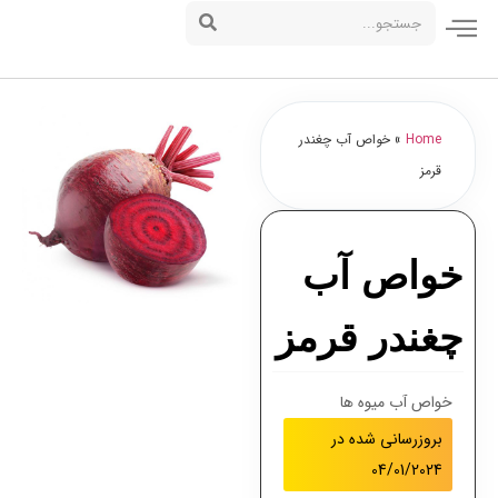
Home
»
خواص آب چغندر
قرمز
خواص آب
چغندر قرمز
خواص آب میوه ها
بروزرسانی شده در
04/01/2024