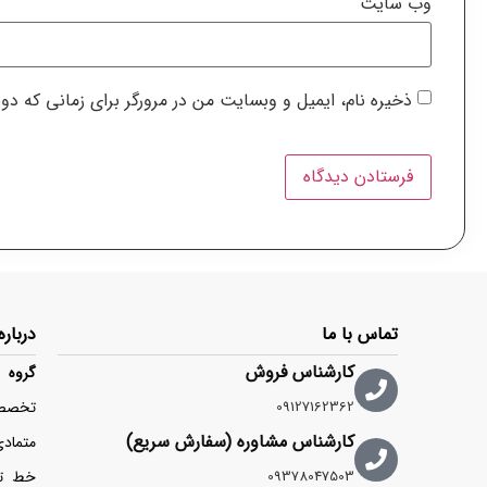
وب‌ سایت
ذخیره نام، ایمیل و وبسایت من در مرورگر برای زمانی که دو
تماس با ما
درباره
کارشناس فروش
گروه ت
09127162362
کارشناس مشاوره (سفارش سریع)
متماد
09378047503
خط تو