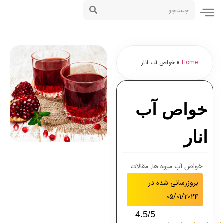
Home
»
خواص آب انار
خواص آب
انار
خواص آب میوه ها
مقالات
,
بروزرسانی شده در
05/01/2024
4.5/5